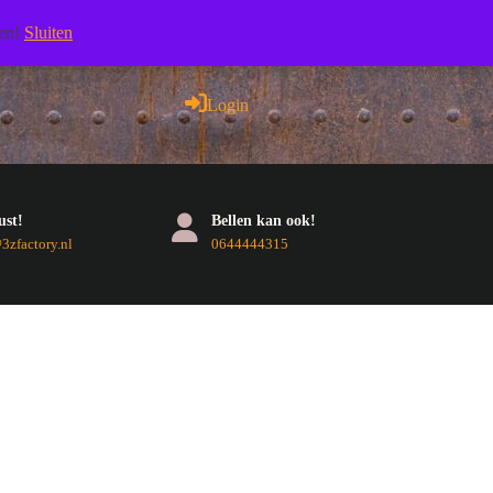
Facebook
Pinterest
RSS
Twitter
Youtube
len!
Sluiten
Login
Login
ust!
Bellen kan ook!
E-
Telefoonnummer
zfactory.nl
0644444315
mail