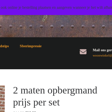
 ook online je bestelling plaatsen en aangeven wanneer je het wilt afha
dstips
Sfeerimpressie
Mail ons ger
woonwinkel@3
2 maten opbergmand
prijs per set