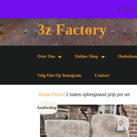
Doorgaan
Wij wensen u veel woonplezier toe!
Je kunt nu
naar
artikel
3z Factory
Doorgaan
naar
artikel
Over Ons
Online Shop
Onderhou
Volg Ons Op Instagram
Contact
Home
/
huis
/ 2 maten opbergmand prijs per set
Aanbieding!