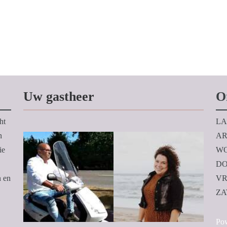
Uw gastheer
O
ht
LA
n
AR
ie
WO
DO
n en
VR
ZA
Po