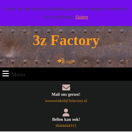
Doorgaan
Wij wensen u veel woonplezier toe!
Je kunt nu ook online je bestelling plaatsen en aangeven wanneer je
naar
het wilt afhalen!
Sluiten
artikel
Facebook
Pinterest
RSS
Twitter
Youtube
Doorgaan
naar
3z Factory
artikel
Login
Login
Menu
Menu
Mail ons gerust!
E-
woonwinkel@3zfactory.nl
mail
Bellen kan ook!
Telefoonnummer
0644444315