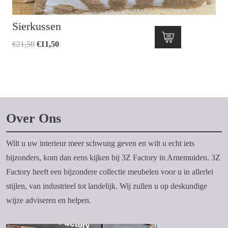
Sierkussen
Oorspronkelijke
Huidige
€
21,50
€
11,50
prijs
prijs
was:
is:
€21,50.
€11,50.
Over Ons
Wilt u uw interieur meer schwung geven en wilt u echt iets
bijzonders, kom dan eens kijken bij 3Z Factory in Arnemuiden. 3Z
Factory heeft een bijzondere collectie meubelen voor u in allerlei
stijlen, van industrieel tot landelijk. Wij zullen u op deskundige
wijze adviseren en helpen.