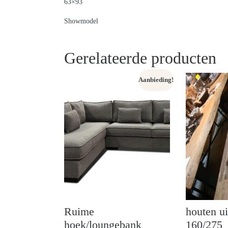
63×93
Showmodel
Gerelateerde producten
Aanbieding!
Ruime
houten ui
hoek/loungebank
160/275