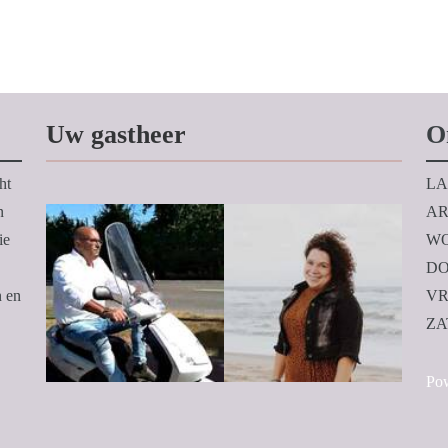
Uw gastheer
O
ht
LA
n
AR
ie
WO
DO
n en
VR
ZA
Po