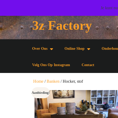
Doorgaan
Wij wensen u veel woonplezier toe!
Je kunt nu
naar
artikel
3z Factory
Doorgaan
naar
artikel
Over Ons
Online Shop
Onderhou
Volg Ons Op Instagram
Contact
Home
/
Banken
/ Hocker, stof
Aanbieding!