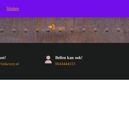
Facebook
Pinterest
RSS
Twitter
Youtube
len!
Sluiten
Login
Login
ust!
Bellen kan ook!
E-
Telefoonnummer
zfactory.nl
0644444315
mail