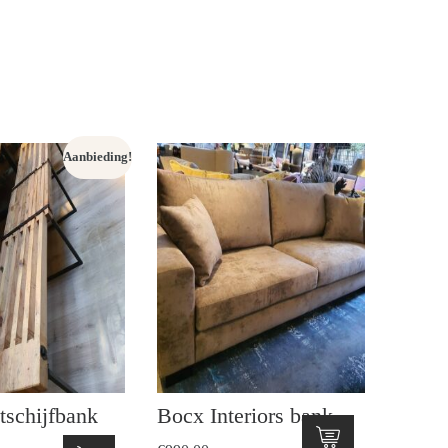
Aanbieding!
tschijfbank
Bocx Interiors bank