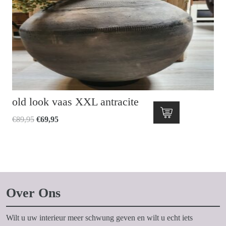
old look vaas XXL antracite
Oorspronkelijke
Huidige
€
89,95
€
69,95
prijs
prijs
was:
is:
€89,95.
€69,95.
Over Ons
Wilt u uw interieur meer schwung geven en wilt u echt iets