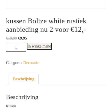
kussen Boltze white rustiek
aanbieding nu 2 voor €12,-
Oorspronkelijke
Huidige
€
19,99
€
9,95
prijs
prijs
kussen
In winkelmand
was:
is:
Boltze
€19,99.
€9,95.
white
Categorie:
Decoratie
rustiek
aanbieding
nu
Beschrijving
2
voor
€12,-
Beschrijving
hoeveelheid
Kussen