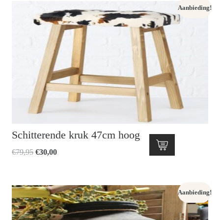
Aanbieding!
Schitterende kruk 47cm hoog
Oorspronkelijke
Huidige
€
79,95
€
30,00
prijs
prijs
was:
is:
€79,95.
€30,00.
Aanbieding!