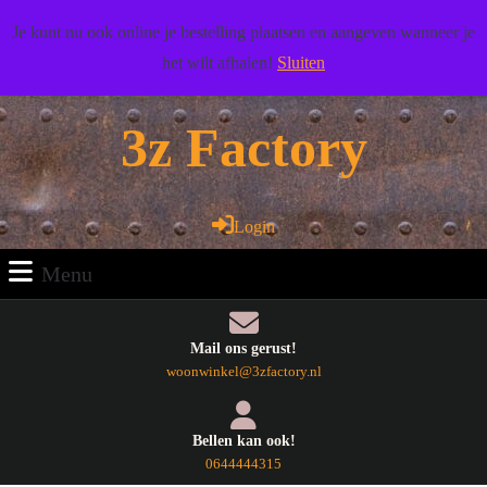
Doorgaan
Wij wensen u veel woonplezier toe!
Je kunt nu ook online je bestelling plaatsen en aangeven wanneer je
naar
het wilt afhalen!
Sluiten
artikel
Facebook
Pinterest
RSS
Twitter
Youtube
Doorgaan
naar
3z Factory
artikel
Login
Login
Menu
Menu
Mail ons gerust!
E-
woonwinkel@3zfactory.nl
mail
Bellen kan ook!
Telefoonnummer
0644444315