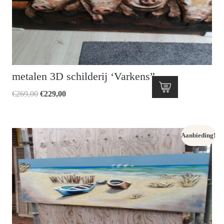
metalen 3D schilderij ‘Varkens”
Oorspronkelijke
Huidige
€
269,00
€
229,00
prijs
prijs
was:
is:
€269,00.
€229,00.
Aanbieding!