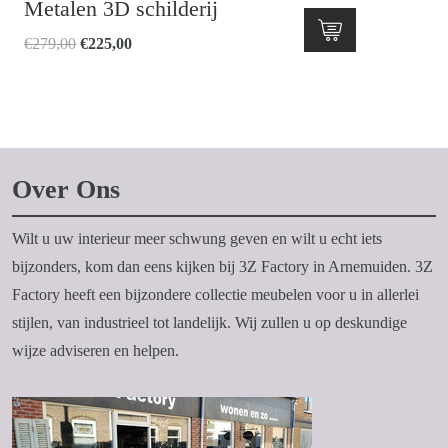
Metalen 3D schilderij
Oorspronkelijke
Huidige
€
279,00
€
225,00
prijs
prijs
was:
is:
€279,00.
€225,00.
Over Ons
Wilt u uw interieur meer schwung geven en wilt u echt iets
bijzonders, kom dan eens kijken bij 3Z Factory in Arnemuiden. 3Z
Factory heeft een bijzondere collectie meubelen voor u in allerlei
stijlen, van industrieel tot landelijk. Wij zullen u op deskundige
wijze adviseren en helpen.