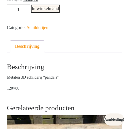
prijs
prijs
Metalen
In winkelmand
was:
is:
3D
€279,00.
€229,00.
schilderij
Categorie:
Schilderijen
"panda's"
hoeveelheid
Beschrijving
Beschrijving
Metalen 3D schilderij “panda’s”
120×80
Gerelateerde producten
Aanbieding!