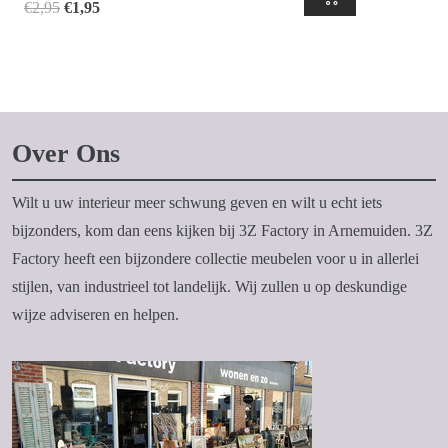
Oorspronkelijke
Huidige
€
2,95
€
1,95
prijs
prijs
was:
is:
€2,95.
€1,95.
Over Ons
Wilt u uw interieur meer schwung geven en wilt u echt iets
bijzonders, kom dan eens kijken bij 3Z Factory in Arnemuiden. 3Z
Factory heeft een bijzondere collectie meubelen voor u in allerlei
stijlen, van industrieel tot landelijk. Wij zullen u op deskundige
wijze adviseren en helpen.