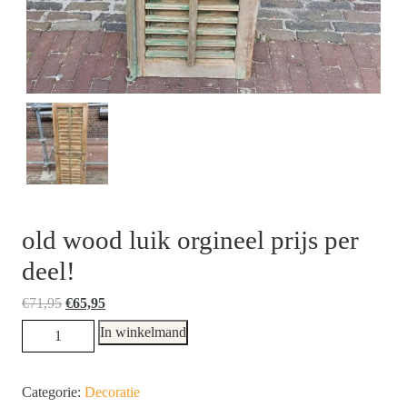
old wood luik orgineel prijs per
deel!
Oorspronkelijke
Huidige
€
71,95
€
65,95
prijs
prijs
old
In winkelmand
was:
is:
wood
€71,95.
€65,95.
luik
Categorie:
Decoratie
orgineel