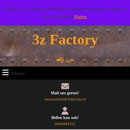
Doorgaan
Wij wensen u veel woonplezier toe!
Je kunt nu ook online je bestelling plaatsen en aangeven wanneer je
naar
het wilt afhalen!
Sluiten
artikel
Facebook
Pinterest
RSS
Twitter
Youtube
Doorgaan
naar
3z Factory
artikel
Login
Login
Menu
Menu
Mail ons gerust!
E-
woonwinkel@3zfactory.nl
mail
Bellen kan ook!
Telefoonnummer
0644444315