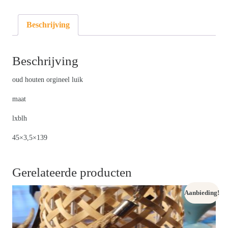
prijs
per
Beschrijving
deel!
hoeveelheid
Beschrijving
oud houten orgineel luik
maat
lxblh
45×3,5×139
Gerelateerde producten
Aanbieding!