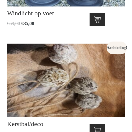
Windlicht op voet
Oorspronkelijke
Huidige
€
69,00
€
35,00
prijs
prijs
was:
is:
€69,00.
€35,00.
Aanbieding!
Kerstbal/deco