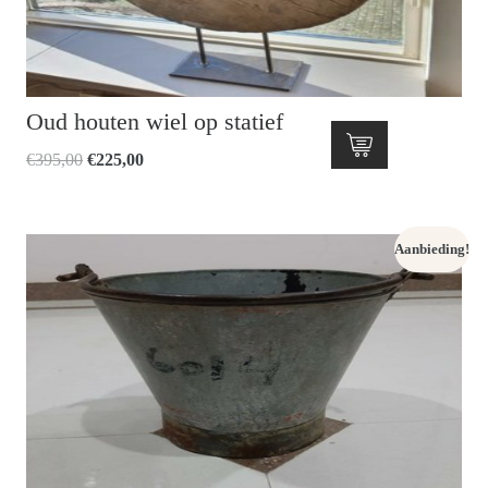
Oud houten wiel op statief
Oorspronkelijke
Huidige
€
395,00
€
225,00
prijs
prijs
was:
is:
€395,00.
€225,00.
Aanbieding!