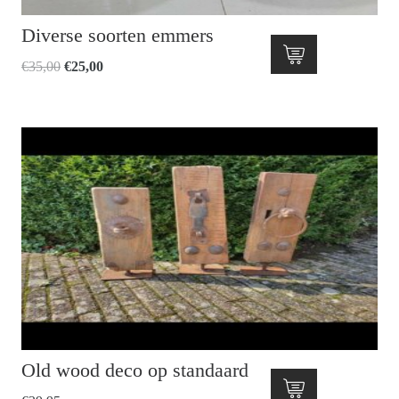
Diverse soorten emmers
Oorspronkelijke
Huidige
€
35,00
€
25,00
prijs
prijs
was:
is:
€35,00.
€25,00.
Old wood deco op standaard