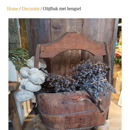
Home
/
Decoratie
/ Olijfbak met hengsel