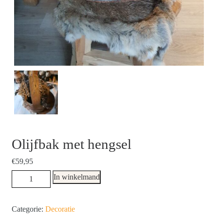
Olijfbak met hengsel
€
59,95
Olijfbak
In winkelmand
met
hengsel
Categorie:
Decoratie
hoeveelheid