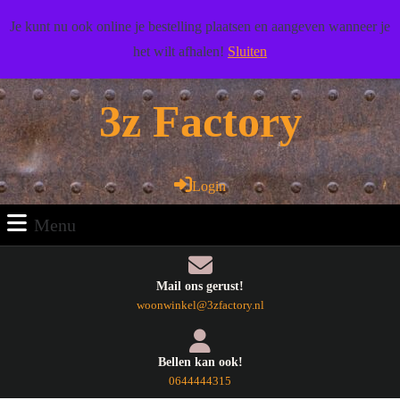
Doorgaan
Wij wensen u veel woonplezier toe!
Je kunt nu ook online je bestelling plaatsen en aangeven wanneer je
naar
het wilt afhalen!
Sluiten
artikel
Facebook
Pinterest
RSS
Twitter
Youtube
Doorgaan
naar
3z Factory
artikel
Login
Login
Menu
Menu
Mail ons gerust!
E-
woonwinkel@3zfactory.nl
mail
Bellen kan ook!
Telefoonnummer
0644444315