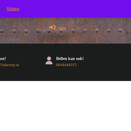
Facebook
Pinterest
RSS
Twitter
Youtube
len!
Sluiten
Login
Login
ust!
Bellen kan ook!
E-
Telefoonnummer
zfactory.nl
0644444315
mail