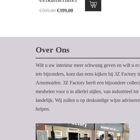
Oorspronkelijke
Huidige
€
599,00
€
399,00
prijs
prijs
was:
is:
€599,00.
€399,00.
Over Ons
Wilt u uw interieur meer schwung geven en wilt u ec
iets bijzonders, kom dan eens kijken bij 3Z Factory i
Arnemuiden. 3Z Factory heeft een bijzondere collect
meubelen voor u in allerlei stijlen, van industrieel tot
landelijk. Wij zullen u op deskundige wijze advisere
helpen.