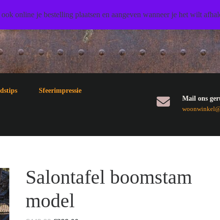
 ook online je bestelling plaatsen en aangeven wanneer je het wilt afha
dstips
Sfeerimpressie
Mail ons ger
woonwinkel@3
Salontafel boomstam
model