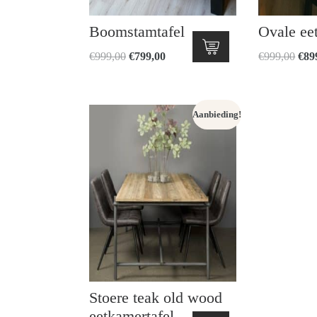
Boomstamtafel
Ovale ee
Oorspronkelijke
Huidige
Oors
€
999,00
€
799,00
€
999,00
€
89
prijs
prijs
prijs
was:
is:
was
€999,00.
€799,00.
€99
Aanbieding!
Stoere teak old wood
eetkamertafel