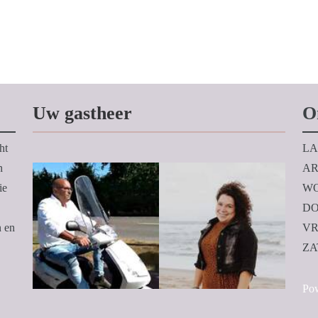
Uw gastheer
O
ht
LA
n
AR
ie
WO
DO
n en
VR
ZA
Po