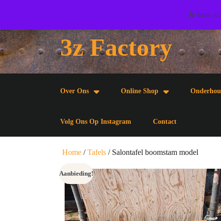
Doorgaan
Wij wensen u veel woonplezier toe!
Je kunt nu
naar
artikel
3z Factory
Doorgaan
naar
artikel
Over Ons
Online Shop
Onderhou
Volg Ons Op Instagram
Contact
Home
/
Tafels
/ Salontafel boomstam model
Aanbieding!