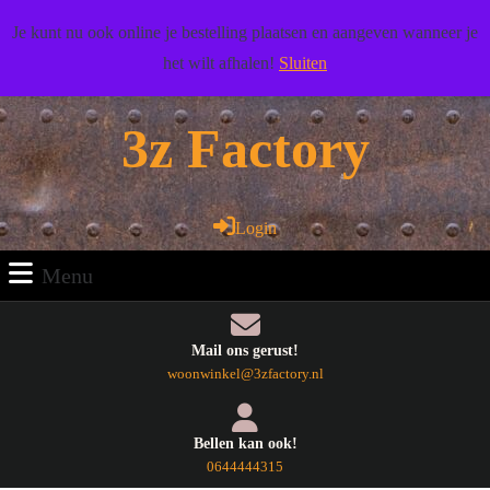
Doorgaan
Wij wensen u veel woonplezier toe!
Je kunt nu ook online je bestelling plaatsen en aangeven wanneer je
naar
het wilt afhalen!
Sluiten
artikel
Facebook
Pinterest
RSS
Twitter
Youtube
Doorgaan
naar
3z Factory
artikel
Login
Login
Menu
Menu
Mail ons gerust!
E-
woonwinkel@3zfactory.nl
mail
Bellen kan ook!
Telefoonnummer
0644444315