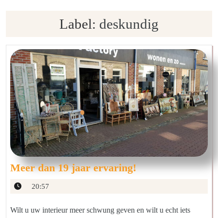
Label:
deskundig
Meer
Meer dan 19 jaar ervaring!
dan
20:57
19
jaar
Wilt u uw interieur meer schwung geven en wilt u echt iets
ervaring!