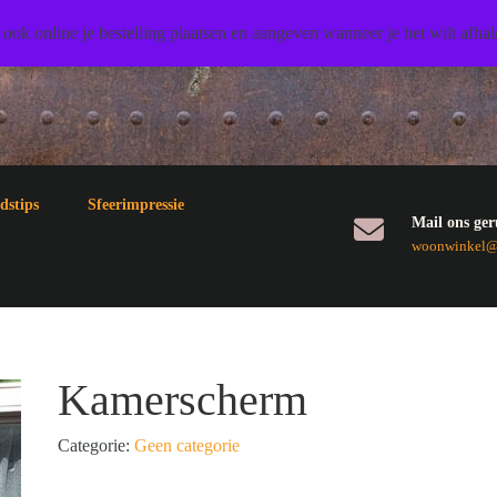
 ook online je bestelling plaatsen en aangeven wanneer je het wilt afha
dstips
Sfeerimpressie
Mail ons ger
woonwinkel@3
Kamerscherm
Categorie:
Geen categorie