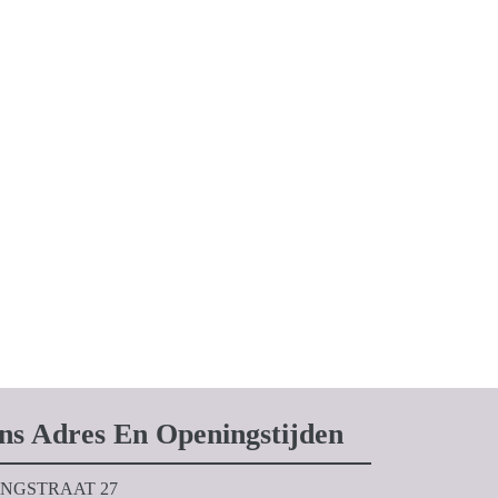
ns Adres En Openingstijden
NGSTRAAT 27