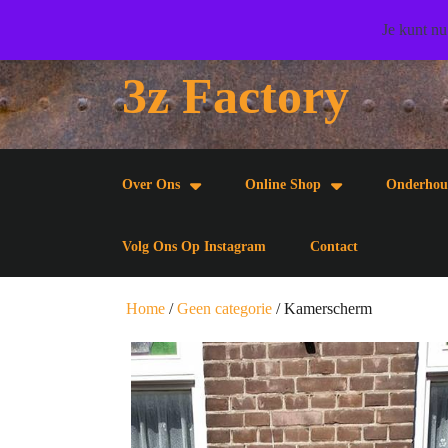
Doorgaan
Wij wensen u veel woonplezier toe!
Je kunt nu
naar
artikel
3z Factory
Doorgaan
naar
artikel
Over Ons
Online Shop
Onderhou
Volg Ons Op Instagram
Contact
Home
/
Geen categorie
/ Kamerscherm