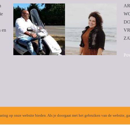
n
AR
ie
WO
DO
n en
VR
ZA
Po
ring op onze website bieden. Als je doorgaat met het gebruiken van de website, ga