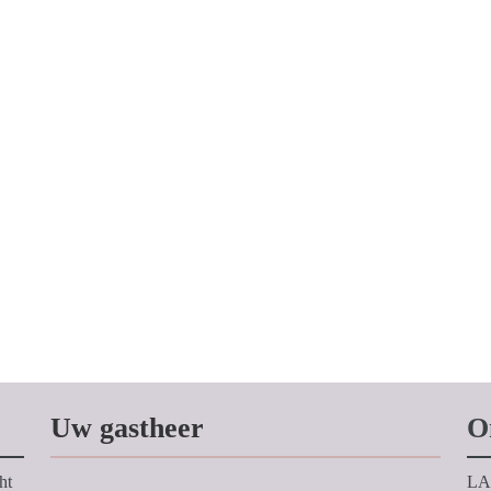
Uw gastheer
O
ht
LA