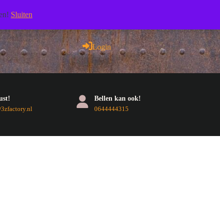
Facebook
Pinterest
RSS
Twitter
Youtube
len!
Sluiten
Login
Login
ust!
Bellen kan ook!
E-
Telefoonnummer
zfactory.nl
0644444315
mail