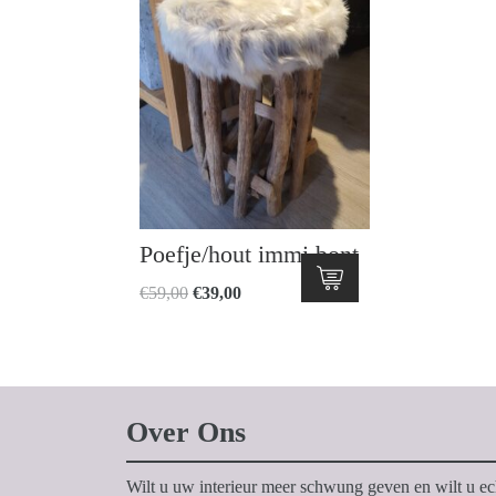
Poefje/hout immi bont
Oorspronkelijke
Huidige
€
59,00
€
39,00
prijs
prijs
was:
is:
€59,00.
€39,00.
Over Ons
Wilt u uw interieur meer schwung geven en wilt u ec