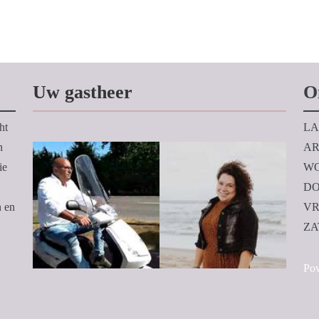
Uw gastheer
O
ht
LA
n
AR
ie
WO
DO
n en
VR
ZA
Po