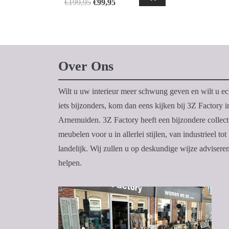
Oorspronkelijke
Huidige
€
199,95
€
99,95
prijs
prijs
was:
is:
€199,95.
€99,95.
Over Ons
Wilt u uw interieur meer schwung geven en wilt u ec
iets bijzonders, kom dan eens kijken bij 3Z Factory i
Arnemuiden. 3Z Factory heeft een bijzondere collect
meubelen voor u in allerlei stijlen, van industrieel tot
landelijk. Wij zullen u op deskundige wijze advisere
helpen.