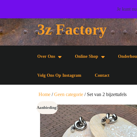
Doorgaan
Wij wensen u veel woonplezier toe!
Je kunt nu
naar
artikel
3z Factory
Doorgaan
naar
artikel
Over Ons
Online Shop
Onderhou
Volg Ons Op Instagram
Contact
Home
/
Geen categorie
/ Set van 2 bijzettafels
Aanbieding!