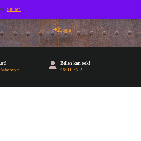
Facebook
Pinterest
RSS
Twitter
Youtube
len!
Sluiten
Login
Login
ust!
Bellen kan ook!
E-
Telefoonnummer
zfactory.nl
0644444315
mail